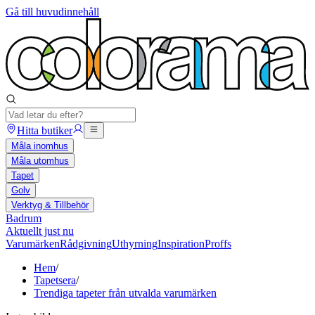
Gå till huvudinnehåll
Hitta butiker
Måla inomhus
Måla utomhus
Tapet
Golv
Verktyg & Tillbehör
Badrum
Aktuellt just nu
Varumärken
Rådgivning
Uthyrning
Inspiration
Proffs
Hem
/
Tapetsera
/
Trendiga tapeter från utvalda varumärken