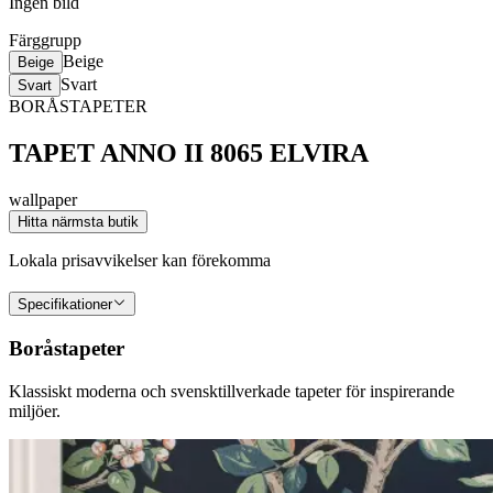
Ingen bild
Färggrupp
Beige
Beige
Svart
Svart
BORÅSTAPETER
TAPET ANNO II 8065 ELVIRA
wallpaper
Hitta närmsta butik
Lokala prisavvikelser kan förekomma
Specifikationer
Boråstapeter
Klassiskt moderna och svensktillverkade tapeter för inspirerande
miljöer.