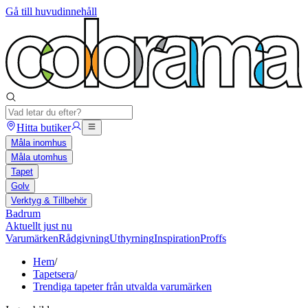
Gå till huvudinnehåll
Hitta butiker
Måla inomhus
Måla utomhus
Tapet
Golv
Verktyg & Tillbehör
Badrum
Aktuellt just nu
Varumärken
Rådgivning
Uthyrning
Inspiration
Proffs
Hem
/
Tapetsera
/
Trendiga tapeter från utvalda varumärken