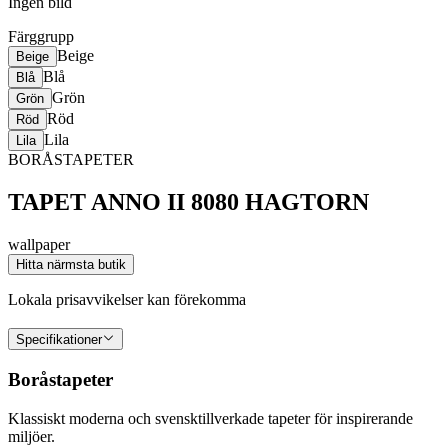
Ingen bild
Färggrupp
Beige
Beige
Blå
Blå
Grön
Grön
Röd
Röd
Lila
Lila
BORÅSTAPETER
TAPET ANNO II 8080 HAGTORN
wallpaper
Hitta närmsta butik
Lokala prisavvikelser kan förekomma
Specifikationer
Boråstapeter
Klassiskt moderna och svensktillverkade tapeter för inspirerande
miljöer.