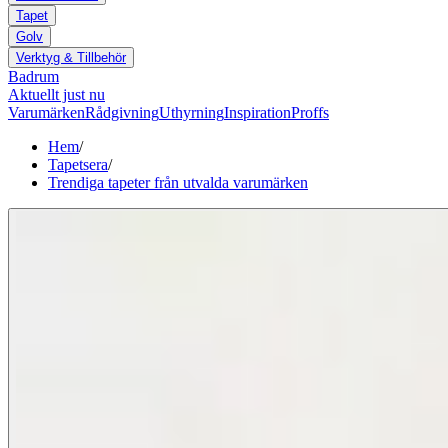
Tapet
Golv
Verktyg & Tillbehör
Badrum
Aktuellt just nu
Varumärken
Rådgivning
Uthyrning
Inspiration
Proffs
Hem
/
Tapetsera
/
Trendiga tapeter från utvalda varumärken