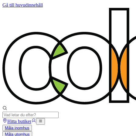
Gå till huvudinnehåll
Hitta butiker
Måla inomhus
Måla utomhus