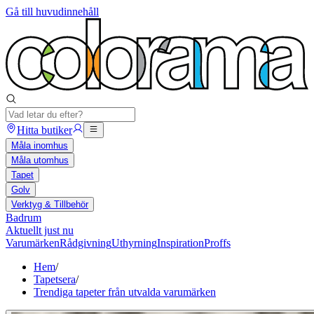
Gå till huvudinnehåll
Hitta butiker
Måla inomhus
Måla utomhus
Tapet
Golv
Verktyg & Tillbehör
Badrum
Aktuellt just nu
Varumärken
Rådgivning
Uthyrning
Inspiration
Proffs
Hem
/
Tapetsera
/
Trendiga tapeter från utvalda varumärken