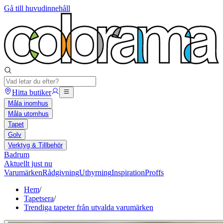
Gå till huvudinnehåll
Hitta butiker
Måla inomhus
Måla utomhus
Tapet
Golv
Verktyg & Tillbehör
Badrum
Aktuellt just nu
Varumärken
Rådgivning
Uthyrning
Inspiration
Proffs
Hem
/
Tapetsera
/
Trendiga tapeter från utvalda varumärken