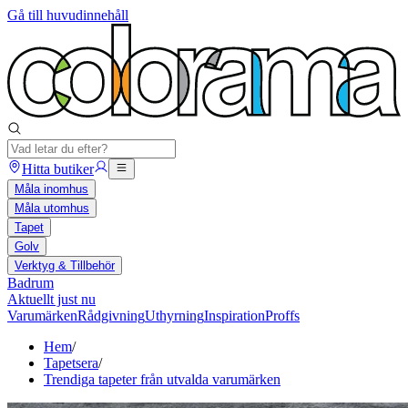
Gå till huvudinnehåll
Hitta butiker
Måla inomhus
Måla utomhus
Tapet
Golv
Verktyg & Tillbehör
Badrum
Aktuellt just nu
Varumärken
Rådgivning
Uthyrning
Inspiration
Proffs
Hem
/
Tapetsera
/
Trendiga tapeter från utvalda varumärken