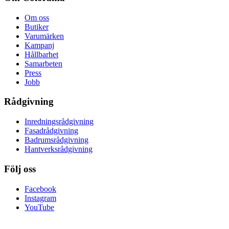
Om oss
Butiker
Varumärken
Kampanj
Hållbarhet
Samarbeten
Press
Jobb
Rådgivning
Inredningsrådgivning
Fasadrådgivning
Badrumsrådgivning
Hantverksrådgivning
Följ oss
Facebook
Instagram
YouTube