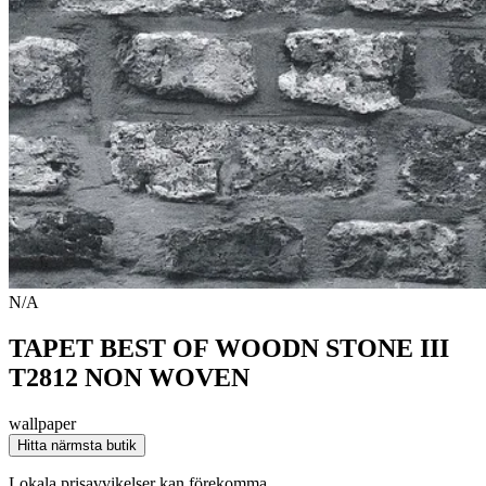
N/A
TAPET BEST OF WOODN STONE III
T2812 NON WOVEN
wallpaper
Hitta närmsta butik
Lokala prisavvikelser kan förekomma