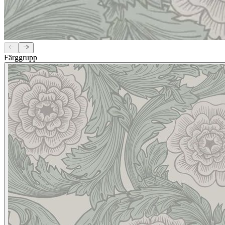
Färggrupp