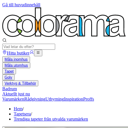
Gå till huvudinnehåll
Hitta butiker
Måla inomhus
Måla utomhus
Tapet
Golv
Verktyg & Tillbehör
Badrum
Aktuellt just nu
Varumärken
Rådgivning
Uthyrning
Inspiration
Proffs
Hem
/
Tapetsera
/
Trendiga tapeter från utvalda varumärken