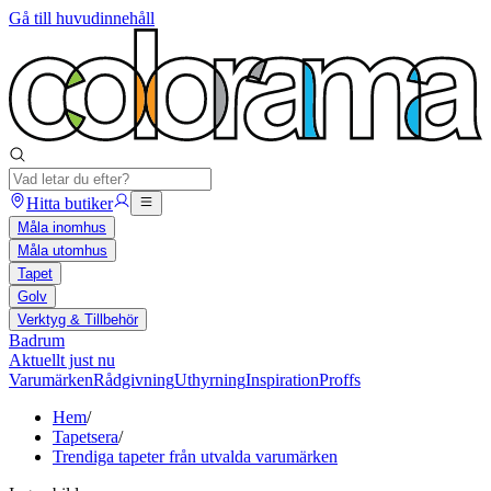
Gå till huvudinnehåll
Hitta butiker
Måla inomhus
Måla utomhus
Tapet
Golv
Verktyg & Tillbehör
Badrum
Aktuellt just nu
Varumärken
Rådgivning
Uthyrning
Inspiration
Proffs
Hem
/
Tapetsera
/
Trendiga tapeter från utvalda varumärken