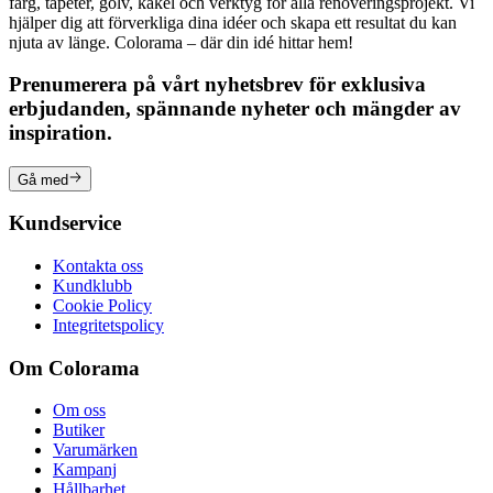
färg, tapeter, golv, kakel och verktyg för alla renoveringsprojekt. Vi
hjälper dig att förverkliga dina idéer och skapa ett resultat du kan
njuta av länge. Colorama – där din idé hittar hem!
Prenumerera på vårt nyhetsbrev för exklusiva
erbjudanden, spännande nyheter och mängder av
inspiration.
Gå med
Kundservice
Kontakta oss
Kundklubb
Cookie Policy
Integritetspolicy
Om Colorama
Om oss
Butiker
Varumärken
Kampanj
Hållbarhet