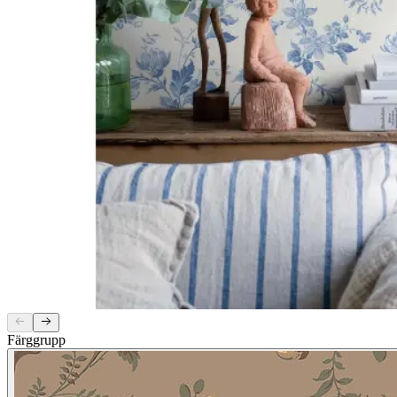
Färggrupp