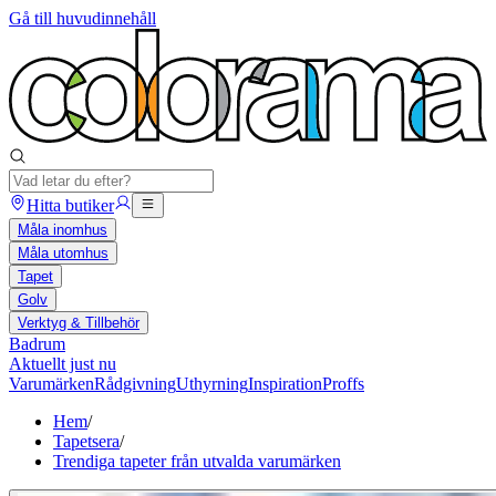
Gå till huvudinnehåll
Hitta butiker
Måla inomhus
Måla utomhus
Tapet
Golv
Verktyg & Tillbehör
Badrum
Aktuellt just nu
Varumärken
Rådgivning
Uthyrning
Inspiration
Proffs
Hem
/
Tapetsera
/
Trendiga tapeter från utvalda varumärken