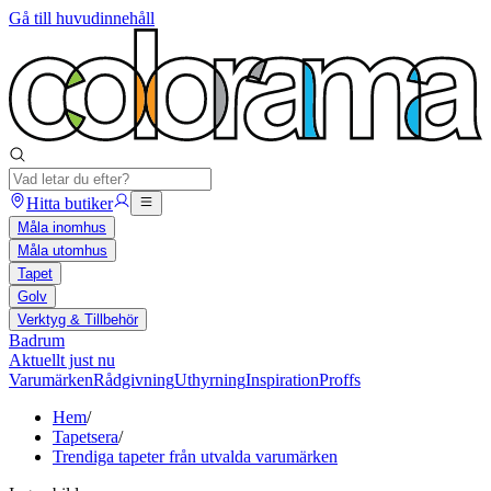
Gå till huvudinnehåll
Hitta butiker
Måla inomhus
Måla utomhus
Tapet
Golv
Verktyg & Tillbehör
Badrum
Aktuellt just nu
Varumärken
Rådgivning
Uthyrning
Inspiration
Proffs
Hem
/
Tapetsera
/
Trendiga tapeter från utvalda varumärken