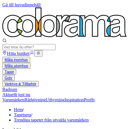
Gå till huvudinnehåll
Hitta butiker
Måla inomhus
Måla utomhus
Tapet
Golv
Verktyg & Tillbehör
Badrum
Aktuellt just nu
Varumärken
Rådgivning
Uthyrning
Inspiration
Proffs
Hem
/
Tapetsera
/
Trendiga tapeter från utvalda varumärken