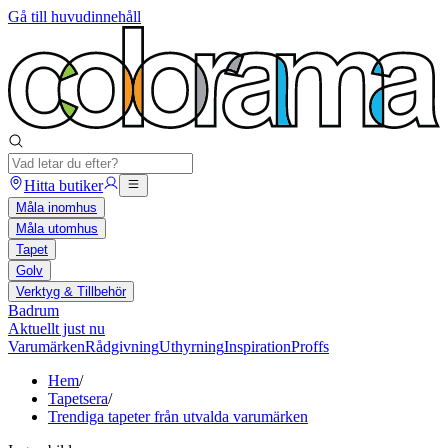
Gå till huvudinnehåll
Hitta butiker
Måla inomhus
Måla utomhus
Tapet
Golv
Verktyg & Tillbehör
Badrum
Aktuellt just nu
Varumärken
Rådgivning
Uthyrning
Inspiration
Proffs
Hem
/
Tapetsera
/
Trendiga tapeter från utvalda varumärken