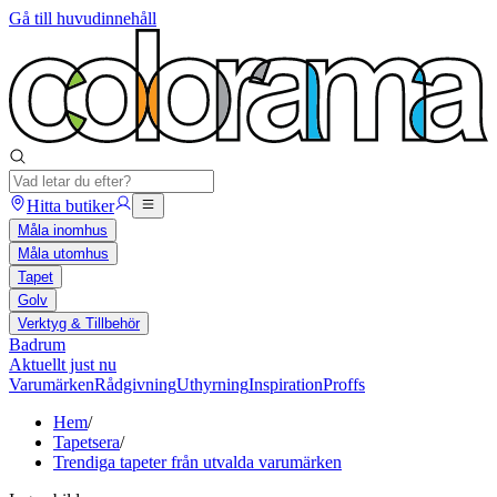
Gå till huvudinnehåll
Hitta butiker
Måla inomhus
Måla utomhus
Tapet
Golv
Verktyg & Tillbehör
Badrum
Aktuellt just nu
Varumärken
Rådgivning
Uthyrning
Inspiration
Proffs
Hem
/
Tapetsera
/
Trendiga tapeter från utvalda varumärken