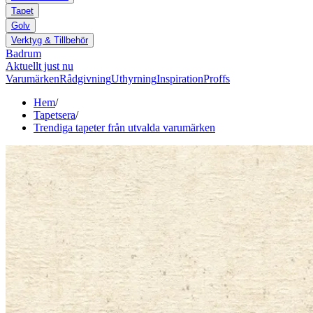
Tapet
Golv
Verktyg & Tillbehör
Badrum
Aktuellt just nu
Varumärken
Rådgivning
Uthyrning
Inspiration
Proffs
Hem
/
Tapetsera
/
Trendiga tapeter från utvalda varumärken