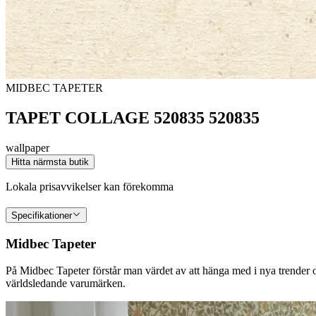
MIDBEC TAPETER
TAPET COLLAGE 520835 520835
wallpaper
Hitta närmsta butik
Lokala prisavvikelser kan förekomma
Specifikationer
Midbec Tapeter
På Midbec Tapeter förstår man värdet av att hänga med i nya trender oc
världsledande varumärken.