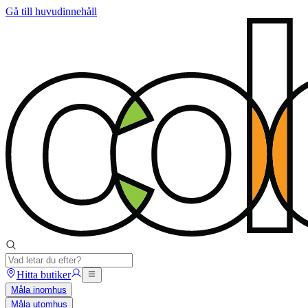
Gå till huvudinnehåll
Hitta butiker
Måla inomhus
Måla utomhus