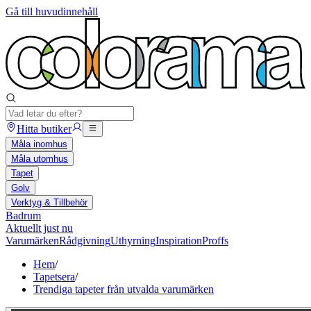
Gå till huvudinnehåll
Hitta butiker
Måla inomhus
Måla utomhus
Tapet
Golv
Verktyg & Tillbehör
Badrum
Aktuellt just nu
Varumärken
Rådgivning
Uthyrning
Inspiration
Proffs
Hem
/
Tapetsera
/
Trendiga tapeter från utvalda varumärken