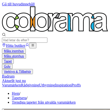
Gå till huvudinnehåll
Hitta butiker
Måla inomhus
Måla utomhus
Tapet
Golv
Verktyg & Tillbehör
Badrum
Aktuellt just nu
Varumärken
Rådgivning
Uthyrning
Inspiration
Proffs
Hem
/
Tapetsera
/
Trendiga tapeter från utvalda varumärken