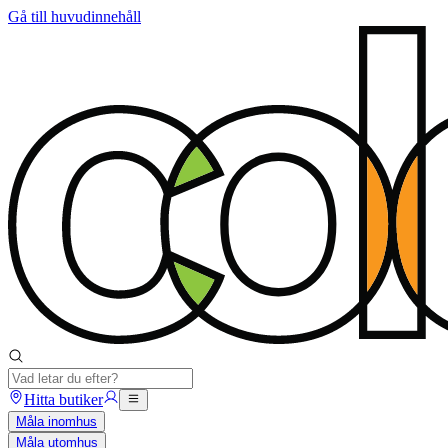
Gå till huvudinnehåll
Hitta butiker
Måla inomhus
Måla utomhus