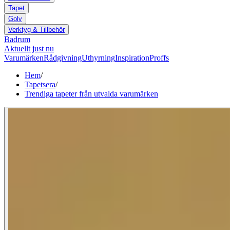
Tapet
Golv
Verktyg & Tillbehör
Badrum
Aktuellt just nu
Varumärken
Rådgivning
Uthyrning
Inspiration
Proffs
Hem
/
Tapetsera
/
Trendiga tapeter från utvalda varumärken