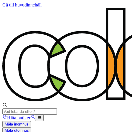
Gå till huvudinnehåll
Hitta butiker
Måla inomhus
Måla utomhus