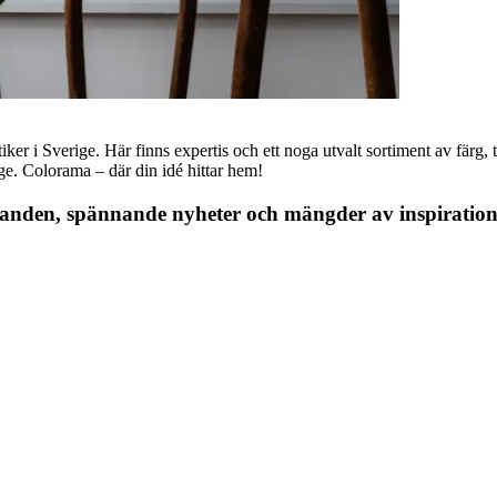
r i Sverige. Här finns expertis och ett noga utvalt sortiment av färg, ta
nge. Colorama – där din idé hittar hem!
danden, spännande nyheter och mängder av inspiration