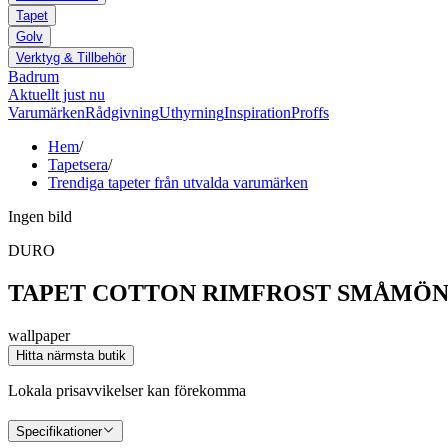
Tapet
Golv
Verktyg & Tillbehör
Badrum
Aktuellt just nu
Varumärken
Rådgivning
Uthyrning
Inspiration
Proffs
Hem
/
Tapetsera
/
Trendiga tapeter från utvalda varumärken
Ingen bild
DURO
TAPET COTTON RIMFROST SMÅMÖN
wallpaper
Hitta närmsta butik
Lokala prisavvikelser kan förekomma
Specifikationer