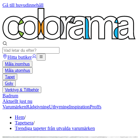
Gå till huvudinnehåll
Hitta butiker
Måla inomhus
Måla utomhus
Tapet
Golv
Verktyg & Tillbehör
Badrum
Aktuellt just nu
Varumärken
Rådgivning
Uthyrning
Inspiration
Proffs
Hem
/
Tapetsera
/
Trendiga tapeter från utvalda varumärken