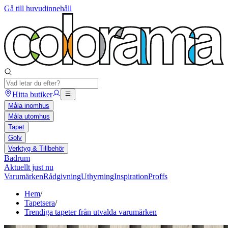
Gå till huvudinnehåll
Hitta butiker
Måla inomhus
Måla utomhus
Tapet
Golv
Verktyg & Tillbehör
Badrum
Aktuellt just nu
Varumärken
Rådgivning
Uthyrning
Inspiration
Proffs
Hem
/
Tapetsera
/
Trendiga tapeter från utvalda varumärken