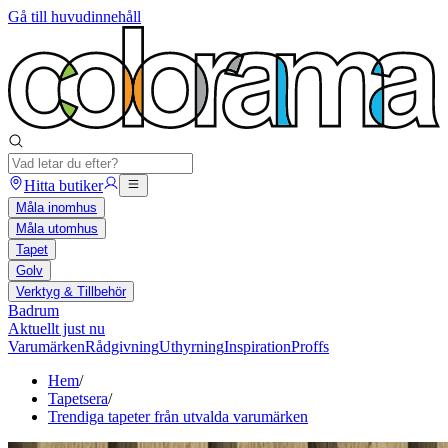
Gå till huvudinnehåll
Hitta butiker
Måla inomhus
Måla utomhus
Tapet
Golv
Verktyg & Tillbehör
Badrum
Aktuellt just nu
Varumärken
Rådgivning
Uthyrning
Inspiration
Proffs
Hem
/
Tapetsera
/
Trendiga tapeter från utvalda varumärken