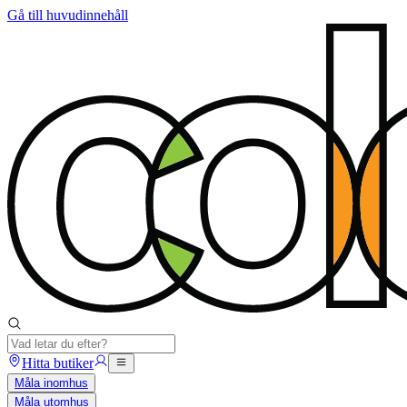
Gå till huvudinnehåll
Hitta butiker
Måla inomhus
Måla utomhus