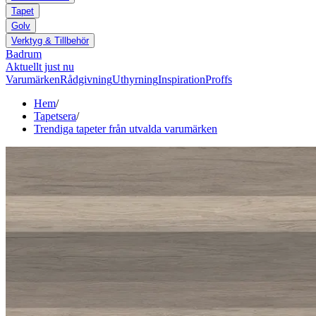
Tapet
Golv
Verktyg & Tillbehör
Badrum
Aktuellt just nu
Varumärken
Rådgivning
Uthyrning
Inspiration
Proffs
Hem
/
Tapetsera
/
Trendiga tapeter från utvalda varumärken