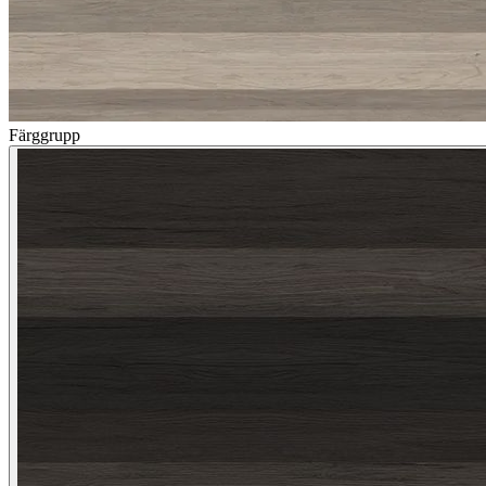
Färggrupp