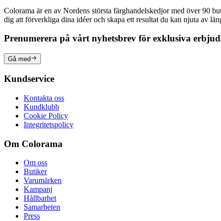
Colorama är en av Nordens största färghandelskedjor med över 90 butike
dig att förverkliga dina idéer och skapa ett resultat du kan njuta av lä
Prenumerera på vårt nyhetsbrev för exklusiva erbju
Gå med
Kundservice
Kontakta oss
Kundklubb
Cookie Policy
Integritetspolicy
Om Colorama
Om oss
Butiker
Varumärken
Kampanj
Hållbarhet
Samarbeten
Press