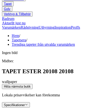
Tapet
Golv
Verktyg & Tillbehör
Badrum
Aktuellt just nu
Varumärken
Rådgivning
Uthyrning
Inspiration
Proffs
Hem
/
Tapetsera
/
Trendiga tapeter från utvalda varumärken
Ingen bild
Midbec
TAPET ESTER 20108 20108
wallpaper
Hitta närmsta butik
Lokala prisavvikelser kan förekomma
Specifikationer