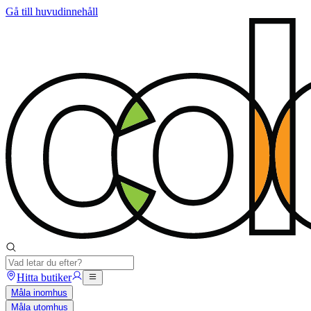
Gå till huvudinnehåll
Hitta butiker
Måla inomhus
Måla utomhus