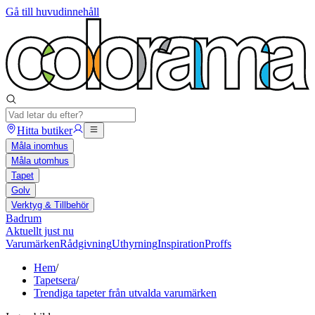
Gå till huvudinnehåll
Hitta butiker
Måla inomhus
Måla utomhus
Tapet
Golv
Verktyg & Tillbehör
Badrum
Aktuellt just nu
Varumärken
Rådgivning
Uthyrning
Inspiration
Proffs
Hem
/
Tapetsera
/
Trendiga tapeter från utvalda varumärken