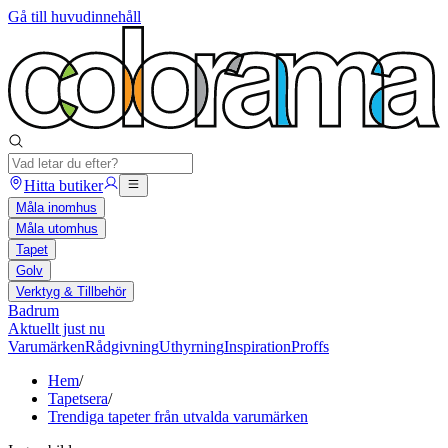
Gå till huvudinnehåll
Hitta butiker
Måla inomhus
Måla utomhus
Tapet
Golv
Verktyg & Tillbehör
Badrum
Aktuellt just nu
Varumärken
Rådgivning
Uthyrning
Inspiration
Proffs
Hem
/
Tapetsera
/
Trendiga tapeter från utvalda varumärken