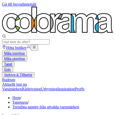
Gå till huvudinnehåll
Hitta butiker
Måla inomhus
Måla utomhus
Tapet
Golv
Verktyg & Tillbehör
Badrum
Aktuellt just nu
Varumärken
Rådgivning
Uthyrning
Inspiration
Proffs
Hem
/
Tapetsera
/
Trendiga tapeter från utvalda varumärken