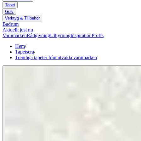
Tapet
Golv
Verktyg & Tillbehör
Badrum
Aktuellt just nu
Varumärken
Rådgivning
Uthyrning
Inspiration
Proffs
Hem
/
Tapetsera
/
Trendiga tapeter från utvalda varumärken