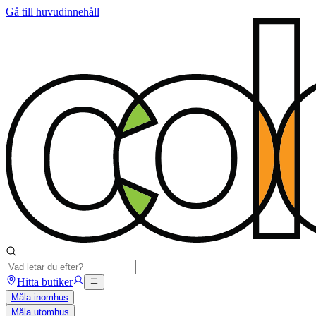
Gå till huvudinnehåll
Hitta butiker
Måla inomhus
Måla utomhus