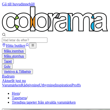
Gå till huvudinnehåll
Hitta butiker
Måla inomhus
Måla utomhus
Tapet
Golv
Verktyg & Tillbehör
Badrum
Aktuellt just nu
Varumärken
Rådgivning
Uthyrning
Inspiration
Proffs
Hem
/
Tapetsera
/
Trendiga tapeter från utvalda varumärken