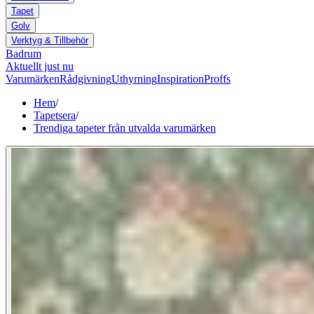
Tapet
Golv
Verktyg & Tillbehör
Badrum
Aktuellt just nu
Varumärken
Rådgivning
Uthyrning
Inspiration
Proffs
Hem
/
Tapetsera
/
Trendiga tapeter från utvalda varumärken