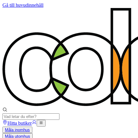
Gå till huvudinnehåll
Hitta butiker
Måla inomhus
Måla utomhus