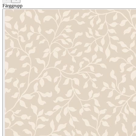
Färggrupp