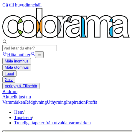
Gå till huvudinnehåll
Hitta butiker
Måla inomhus
Måla utomhus
Tapet
Golv
Verktyg & Tillbehör
Badrum
Aktuellt just nu
Varumärken
Rådgivning
Uthyrning
Inspiration
Proffs
Hem
/
Tapetsera
/
Trendiga tapeter från utvalda varumärken