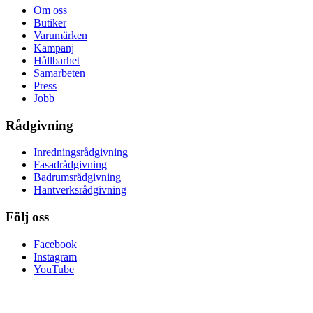
Om oss
Butiker
Varumärken
Kampanj
Hållbarhet
Samarbeten
Press
Jobb
Rådgivning
Inredningsrådgivning
Fasadrådgivning
Badrumsrådgivning
Hantverksrådgivning
Följ oss
Facebook
Instagram
YouTube