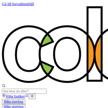
Gå till huvudinnehåll
Hitta butiker
Måla inomhus
Måla utomhus