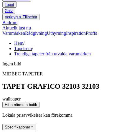
Tapet
Golv
Verktyg & Tillbehör
Badrum
Aktuellt just nu
Varumärken
Rådgivning
Uthyrning
Inspiration
Proffs
Hem
/
Tapetsera
/
Trendiga tapeter från utvalda varumärken
Ingen bild
MIDBEC TAPETER
TAPET GRAFICO 32103 32103
wallpaper
Hitta närmsta butik
Lokala prisavvikelser kan förekomma
Specifikationer