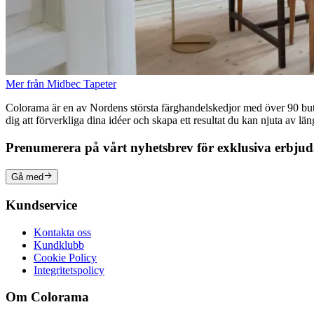
Mer från Midbec Tapeter
Colorama är en av Nordens största färghandelskedjor med över 90 butike
dig att förverkliga dina idéer och skapa ett resultat du kan njuta av lä
Prenumerera på vårt nyhetsbrev för exklusiva erbju
Gå med
Kundservice
Kontakta oss
Kundklubb
Cookie Policy
Integritetspolicy
Om Colorama