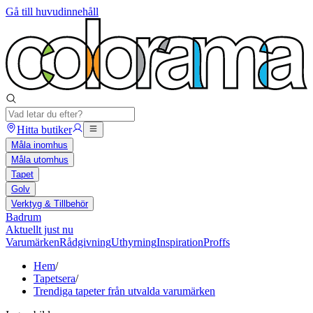
Gå till huvudinnehåll
Hitta butiker
Måla inomhus
Måla utomhus
Tapet
Golv
Verktyg & Tillbehör
Badrum
Aktuellt just nu
Varumärken
Rådgivning
Uthyrning
Inspiration
Proffs
Hem
/
Tapetsera
/
Trendiga tapeter från utvalda varumärken