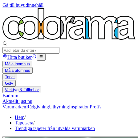
Gå till huvudinnehåll
Hitta butiker
Måla inomhus
Måla utomhus
Tapet
Golv
Verktyg & Tillbehör
Badrum
Aktuellt just nu
Varumärken
Rådgivning
Uthyrning
Inspiration
Proffs
Hem
/
Tapetsera
/
Trendiga tapeter från utvalda varumärken