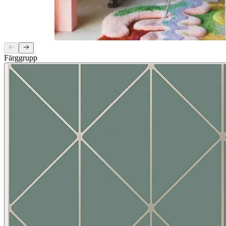
Färggrupp