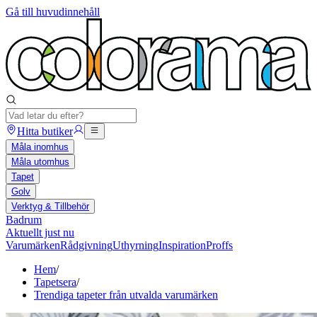
Gå till huvudinnehåll
Hitta butiker
Måla inomhus
Måla utomhus
Tapet
Golv
Verktyg & Tillbehör
Badrum
Aktuellt just nu
Varumärken
Rådgivning
Uthyrning
Inspiration
Proffs
Hem
/
Tapetsera
/
Trendiga tapeter från utvalda varumärken