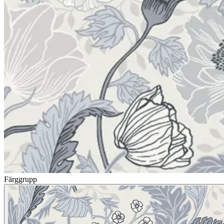
Färggrupp