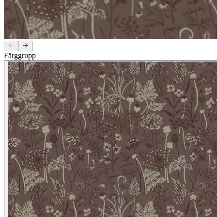
Färggrupp