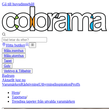
Gå till huvudinnehåll
Hitta butiker
Måla inomhus
Måla utomhus
Tapet
Golv
Verktyg & Tillbehör
Badrum
Aktuellt just nu
Varumärken
Rådgivning
Uthyrning
Inspiration
Proffs
Hem
/
Tapetsera
/
Trendiga tapeter från utvalda varumärken