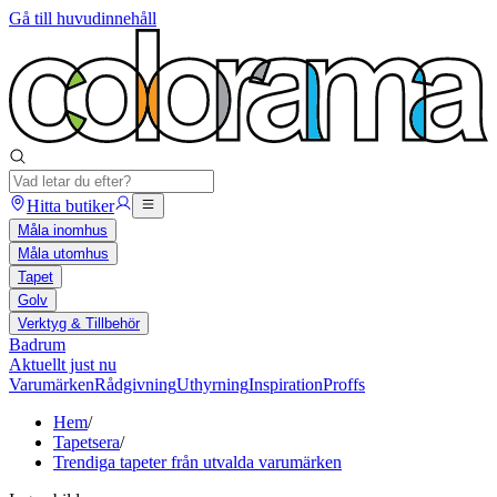
Gå till huvudinnehåll
Hitta butiker
Måla inomhus
Måla utomhus
Tapet
Golv
Verktyg & Tillbehör
Badrum
Aktuellt just nu
Varumärken
Rådgivning
Uthyrning
Inspiration
Proffs
Hem
/
Tapetsera
/
Trendiga tapeter från utvalda varumärken