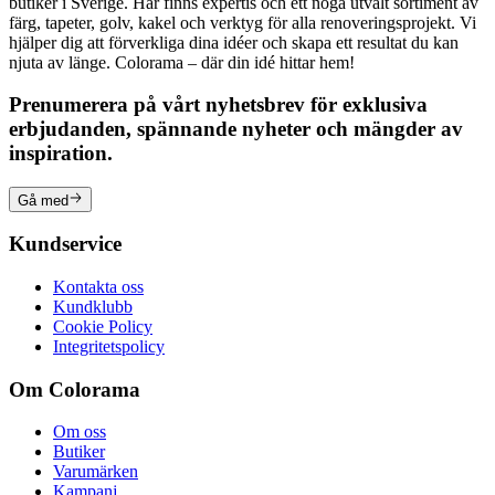
butiker i Sverige. Här finns expertis och ett noga utvalt sortiment av
färg, tapeter, golv, kakel och verktyg för alla renoveringsprojekt. Vi
hjälper dig att förverkliga dina idéer och skapa ett resultat du kan
njuta av länge. Colorama – där din idé hittar hem!
Prenumerera på vårt nyhetsbrev för exklusiva
erbjudanden, spännande nyheter och mängder av
inspiration.
Gå med
Kundservice
Kontakta oss
Kundklubb
Cookie Policy
Integritetspolicy
Om Colorama
Om oss
Butiker
Varumärken
Kampanj