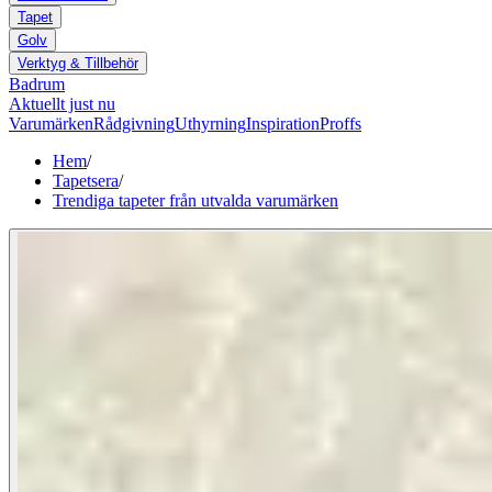
Tapet
Golv
Verktyg & Tillbehör
Badrum
Aktuellt just nu
Varumärken
Rådgivning
Uthyrning
Inspiration
Proffs
Hem
/
Tapetsera
/
Trendiga tapeter från utvalda varumärken