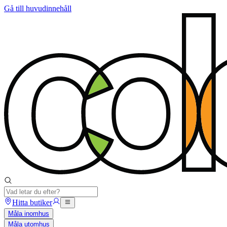
Gå till huvudinnehåll
Hitta butiker
Måla inomhus
Måla utomhus