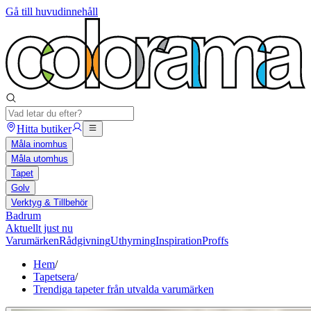
Gå till huvudinnehåll
Hitta butiker
Måla inomhus
Måla utomhus
Tapet
Golv
Verktyg & Tillbehör
Badrum
Aktuellt just nu
Varumärken
Rådgivning
Uthyrning
Inspiration
Proffs
Hem
/
Tapetsera
/
Trendiga tapeter från utvalda varumärken