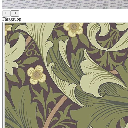
Färggrupp