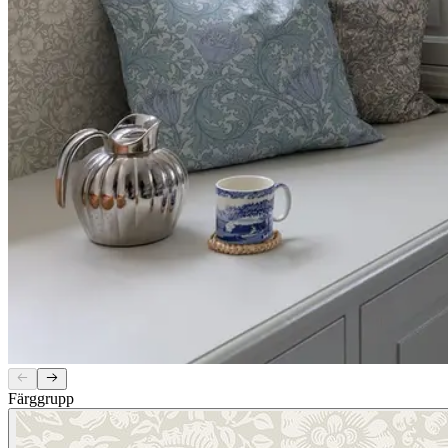
Färggrupp