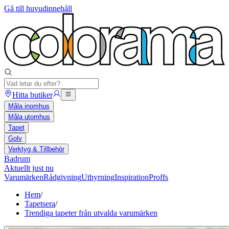
Gå till huvudinnehåll
Hitta butiker
Måla inomhus
Måla utomhus
Tapet
Golv
Verktyg & Tillbehör
Badrum
Aktuellt just nu
Varumärken
Rådgivning
Uthyrning
Inspiration
Proffs
Hem
/
Tapetsera
/
Trendiga tapeter från utvalda varumärken