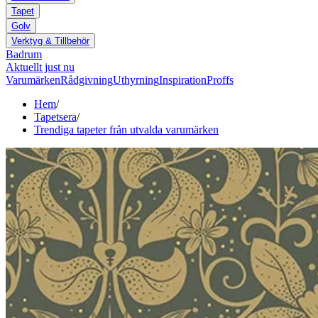
Tapet
Golv
Verktyg & Tillbehör
Badrum
Aktuellt just nu
Varumärken
Rådgivning
Uthyrning
Inspiration
Proffs
Hem
/
Tapetsera
/
Trendiga tapeter från utvalda varumärken