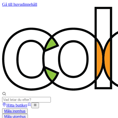
Gå till huvudinnehåll
Hitta butiker
Måla inomhus
Måla utomhus