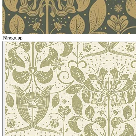
Färggrupp