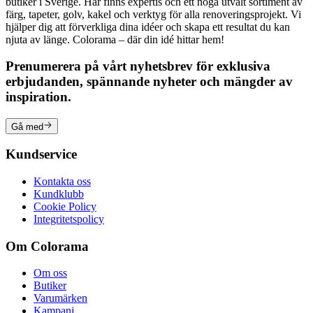
butiker i Sverige. Här finns expertis och ett noga utvalt sortiment av
färg, tapeter, golv, kakel och verktyg för alla renoveringsprojekt. Vi
hjälper dig att förverkliga dina idéer och skapa ett resultat du kan
njuta av länge. Colorama – där din idé hittar hem!
Prenumerera på vårt nyhetsbrev för exklusiva
erbjudanden, spännande nyheter och mängder av
inspiration.
Gå med
Kundservice
Kontakta oss
Kundklubb
Cookie Policy
Integritetspolicy
Om Colorama
Om oss
Butiker
Varumärken
Kampanj