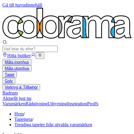
Gå till huvudinnehåll
Hitta butiker
Måla inomhus
Måla utomhus
Tapet
Golv
Verktyg & Tillbehör
Badrum
Aktuellt just nu
Varumärken
Rådgivning
Uthyrning
Inspiration
Proffs
Hem
/
Tapetsera
/
Trendiga tapeter från utvalda varumärken