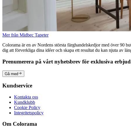
Mer från Midbec Tapeter
Colorama är en av Nordens största färghandelskedjor med över 90 butike
dig att förverkliga dina idéer och skapa ett resultat du kan njuta av lä
Prenumerera på vårt nyhetsbrev för exklusiva erbju
Gå med
Kundservice
Kontakta oss
Kundklubb
Cookie Policy
Integritetspolicy
Om Colorama