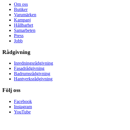
Om oss
Butiker
Varumärken
Kampanj
Hållbarhet
Samarbeten
Press
Jobb
Rådgivning
Inredningsrådgivning
Fasadrådgivning
Badrumsrådgivning
Hantverksrådgivning
Följ oss
Facebook
Instagram
YouTube