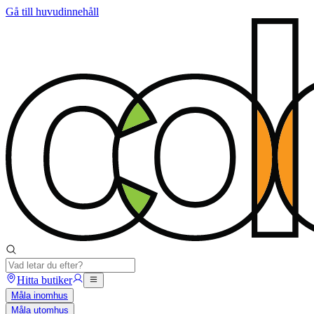
Gå till huvudinnehåll
Hitta butiker
Måla inomhus
Måla utomhus