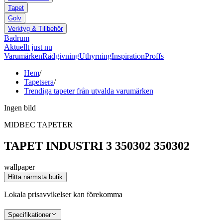
Tapet
Golv
Verktyg & Tillbehör
Badrum
Aktuellt just nu
Varumärken
Rådgivning
Uthyrning
Inspiration
Proffs
Hem
/
Tapetsera
/
Trendiga tapeter från utvalda varumärken
Ingen bild
MIDBEC TAPETER
TAPET INDUSTRI 3 350302 350302
wallpaper
Hitta närmsta butik
Lokala prisavvikelser kan förekomma
Specifikationer