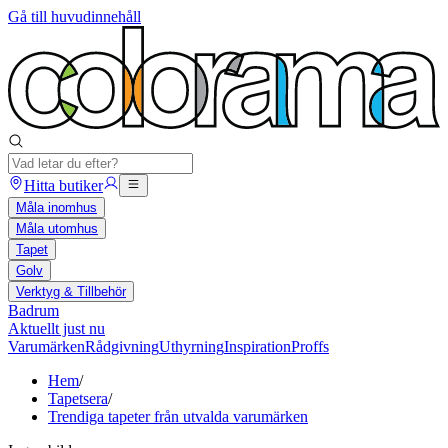
Gå till huvudinnehåll
Hitta butiker
Måla inomhus
Måla utomhus
Tapet
Golv
Verktyg & Tillbehör
Badrum
Aktuellt just nu
Varumärken
Rådgivning
Uthyrning
Inspiration
Proffs
Hem
/
Tapetsera
/
Trendiga tapeter från utvalda varumärken