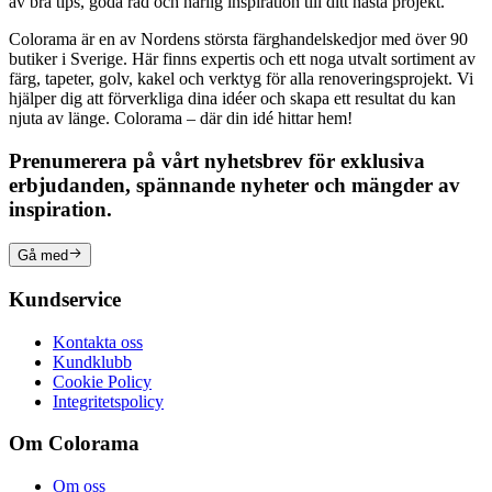
av bra tips, goda råd och härlig inspiration till ditt nästa projekt.
Colorama är en av Nordens största färghandelskedjor med över 90
butiker i Sverige. Här finns expertis och ett noga utvalt sortiment av
färg, tapeter, golv, kakel och verktyg för alla renoveringsprojekt. Vi
hjälper dig att förverkliga dina idéer och skapa ett resultat du kan
njuta av länge. Colorama – där din idé hittar hem!
Prenumerera på vårt nyhetsbrev för exklusiva
erbjudanden, spännande nyheter och mängder av
inspiration.
Gå med
Kundservice
Kontakta oss
Kundklubb
Cookie Policy
Integritetspolicy
Om Colorama
Om oss