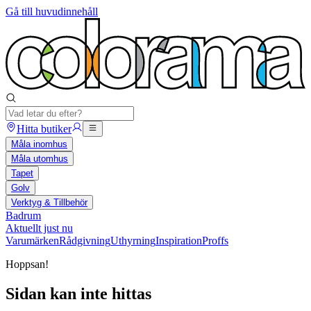
Gå till huvudinnehåll
Hitta butiker
Måla inomhus
Måla utomhus
Tapet
Golv
Verktyg & Tillbehör
Badrum
Aktuellt just nu
Varumärken
Rådgivning
Uthyrning
Inspiration
Proffs
Hoppsan!
Sidan kan inte hittas