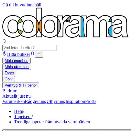
Gå till huvudinnehåll
Hitta butiker
Måla inomhus
Måla utomhus
Tapet
Golv
Verktyg & Tillbehör
Badrum
Aktuellt just nu
Varumärken
Rådgivning
Uthyrning
Inspiration
Proffs
Hem
/
Tapetsera
/
Trendiga tapeter från utvalda varumärken