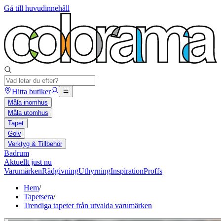
Gå till huvudinnehåll
Hitta butiker
Måla inomhus
Måla utomhus
Tapet
Golv
Verktyg & Tillbehör
Badrum
Aktuellt just nu
Varumärken
Rådgivning
Uthyrning
Inspiration
Proffs
Hem
/
Tapetsera
/
Trendiga tapeter från utvalda varumärken