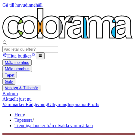
Gå till huvudinnehåll
Hitta butiker
Måla inomhus
Måla utomhus
Tapet
Golv
Verktyg & Tillbehör
Badrum
Aktuellt just nu
Varumärken
Rådgivning
Uthyrning
Inspiration
Proffs
Hem
/
Tapetsera
/
Trendiga tapeter från utvalda varumärken