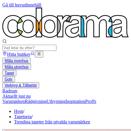
Gå till huvudinnehåll
Hitta butiker
Måla inomhus
Måla utomhus
Tapet
Golv
Verktyg & Tillbehör
Badrum
Aktuellt just nu
Varumärken
Rådgivning
Uthyrning
Inspiration
Proffs
Hem
/
Tapetsera
/
Trendiga tapeter från utvalda varumärken