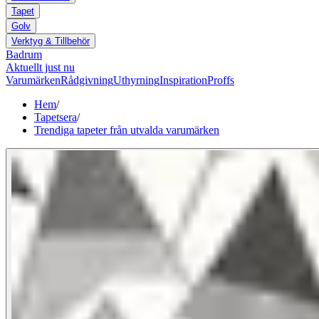
Tapet
Golv
Verktyg & Tillbehör
Badrum
Aktuellt just nu
Varumärken
Rådgivning
Uthyrning
Inspiration
Proffs
Hem
/
Tapetsera
/
Trendiga tapeter från utvalda varumärken