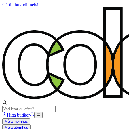
Gå till huvudinnehåll
Hitta butiker
Måla inomhus
Måla utomhus