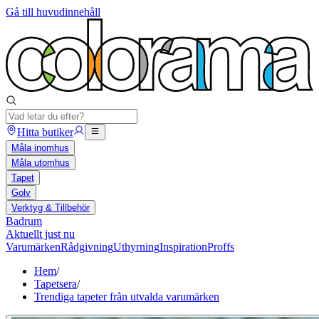
Gå till huvudinnehåll
Hitta butiker
Måla inomhus
Måla utomhus
Tapet
Golv
Verktyg & Tillbehör
Badrum
Aktuellt just nu
Varumärken
Rådgivning
Uthyrning
Inspiration
Proffs
Hem
/
Tapetsera
/
Trendiga tapeter från utvalda varumärken